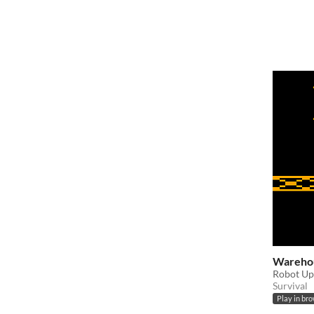
Wareho
Robot Up
Survival
Play in br